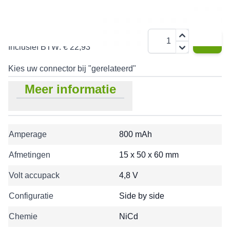
€ 18,95
Aantal
Inclusief BTW:
€ 22,93
Kies uw connector bij "gerelateerd"
Meer informatie
Amperage
800 mAh
Afmetingen
15 x 50 x 60 mm
Volt accupack
4,8 V
Configuratie
Side by side
Chemie
NiCd