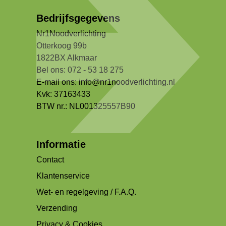
Bedrijfsgegevens
Nr1Noodverlichting
Otterkoog 99b
1822BX Alkmaar
Bel ons: 072 - 53 18 275
E-mail ons:
info@nr1noodverlichting.nl
Kvk: 37163433
BTW nr.: NL001325557B90
Informatie
Contact
Klantenservice
Wet- en regelgeving / F.A.Q.
Verzending
Privacy & Cookies