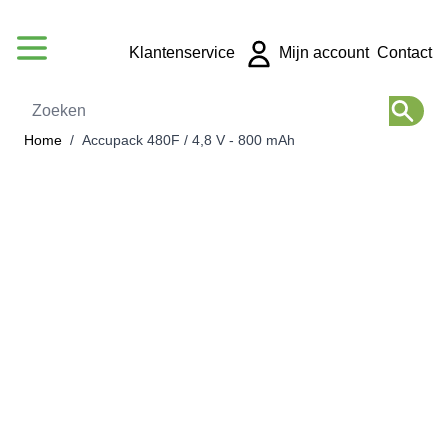
Ga naar de inhoud
Klantenservice
Mijn account
Contact
Zoeken
Home
/
Accupack 480F / 4,8 V - 800 mAh