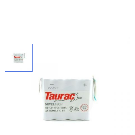
Accupack 480F / 4,8 V - 800 mAh
Kies uw connector bij "'meer informatie"
800
4,8 V
NiCd
mAh