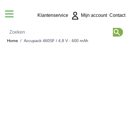
Ga naar de inhoud
Klantenservice
Mijn account
Contact
Zoeken
Home
/
Accupack 460SF / 4,8 V - 600 mAh