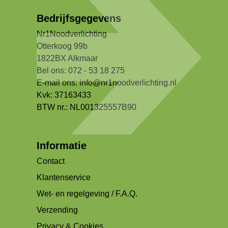
Bedrijfsgegevens
Nr1Noodverlichting
Otterkoog 99b
1822BX Alkmaar
Bel ons: 072 - 53 18 275
E-mail ons:
info@nr1noodverlichting.nl
Kvk: 37163433
BTW nr.: NL001325557B90
Informatie
Contact
Klantenservice
Wet- en regelgeving / F.A.Q.
Verzending
Privacy & Cookies