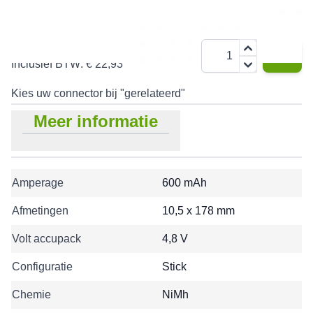
€ 18,95
Aantal
Inclusief BTW:
€ 22,93
Kies uw connector bij "gerelateerd"
Meer informatie
Amperage
600 mAh
Afmetingen
10,5 x 178 mm
Volt accupack
4,8 V
Configuratie
Stick
Chemie
NiMh