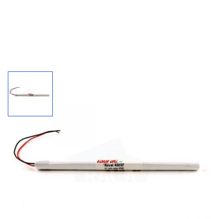
Accupack 460SF / 4,8 V - 600 mAh
Kies uw connector bij "'meer informatie"
600
4,8 V
NiMh
mAh