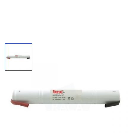
Accupack 424SF / 4,8 V - 2400 mAh
Kies uw connector bij "'meer informatie".
2400
4,8 V
NiMh
mAh