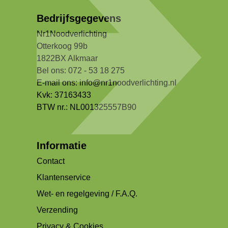
Bedrijfsgegevens
Nr1Noodverlichting
Otterkoog 99b
1822BX Alkmaar
Bel ons: 072 - 53 18 275
E-mail ons:
info@nr1noodverlichting.nl
Kvk: 37163433
BTW nr.: NL001325557B90
Informatie
Contact
Klantenservice
Wet- en regelgeving / F.A.Q.
Verzending
Privacy & Cookies