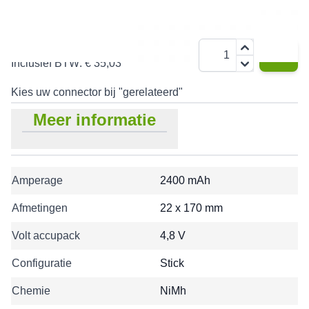
€ 28,95
Aantal
Inclusief BTW:
€ 35,03
Kies uw connector bij "gerelateerd"
Meer informatie
Amperage
2400 mAh
Afmetingen
22 x 170 mm
Volt accupack
4,8 V
Configuratie
Stick
Chemie
NiMh