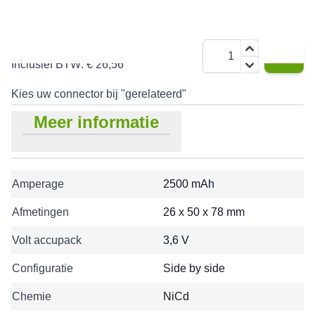
€ 21,95
Aantal
Inclusief BTW:
€ 26,56
Kies uw connector bij "gerelateerd"
Meer informatie
Amperage
2500 mAh
Afmetingen
26 x 50 x 78 mm
Volt accupack
3,6 V
Configuratie
Side by side
Chemie
NiCd