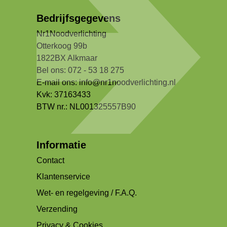
Bedrijfsgegevens
Nr1Noodverlichting
Otterkoog 99b
1822BX Alkmaar
Bel ons: 072 - 53 18 275
E-mail ons:
info@nr1noodverlichting.nl
Kvk: 37163433
BTW nr.: NL001325557B90
Informatie
Contact
Klantenservice
Wet- en regelgeving / F.A.Q.
Verzending
Privacy & Cookies