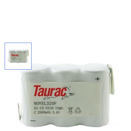
Accupack 320F / 3,6 V - 2500 mAh
Kies uw connector bij "'meer informatie"
2500
3,6 V
NiCd
mAh