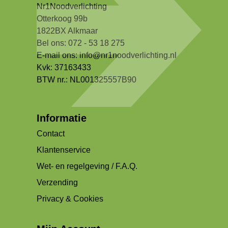
Nr1Noodverlichting
Otterkoog 99b
1822BX Alkmaar
Bel ons: 072 - 53 18 275
E-mail ons:
info@nr1noodverlichting.nl
Kvk: 37163433
BTW nr.: NL001325557B90
Informatie
Contact
Klantenservice
Wet- en regelgeving / F.A.Q.
Verzending
Privacy & Cookies