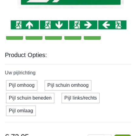
autotest functie. Ook in witte uitvoering
tot 27
220 V
4 W
3 jaar
IP20
meter
Product Opties:
Uw pijlrichting
Pijl omhoog
Pijl schuin omhoog
Pijl schuin beneden
Pijl links/rechts
Pijl omlaag