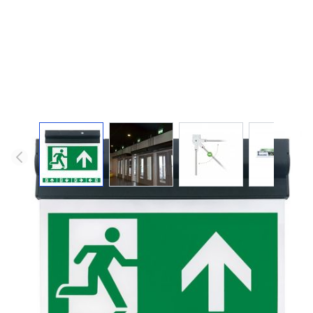
TOOROP zwart / led vluchtwegverlichting
kantelbaar
Kantelbare tweezijdige led vluchtwegverlichting voor aan
de wand of het plafond in zwarte uitvoering. Ook geschikt
voor schuine wanden en plafonds. Met uitgebreide