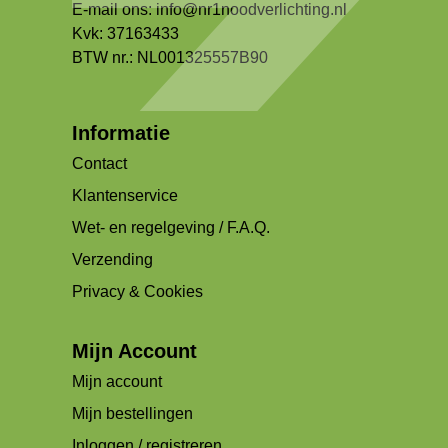
E-mail ons:
info@nr1noodverlichting.nl
Kvk: 37163433
BTW nr.: NL001325557B90
Informatie
Contact
Klantenservice
Wet- en regelgeving / F.A.Q.
Verzending
Privacy & Cookies
Mijn Account
Mijn account
Mijn bestellingen
Inloggen / registreren