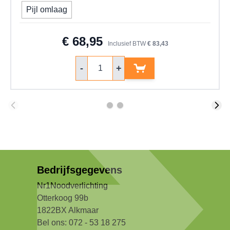
Pijl omlaag
€ 68,95
Inclusief BTW
€ 83,43
Aantal
-
+
Bedrijfsgegevens
Nr1Noodverlichting
Otterkoog 99b
1822BX Alkmaar
Bel ons: 072 - 53 18 275