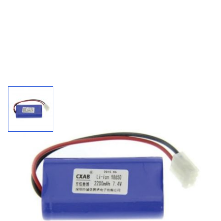
Accupack 402066 / 7,4 V - 2200 mAh
Connector inclusief. Geschikt voor Rodin nood/sensor.
2200
7,4 V
Li-ion