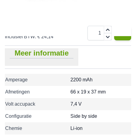
mAh
€ 19,95
Aantal
Inclusief BTW:
€ 24,14
Meer informatie
Amperage
2200 mAh
Afmetingen
66 x 19 x 37 mm
Volt accupack
7,4 V
Configuratie
Side by side
Chemie
Li-ion