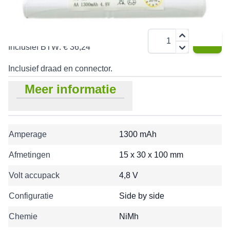
€ 29,95
Aantal
Inclusief BTW:
€ 36,24
Inclusief draad en connector.
Meer informatie
Amperage
1300 mAh
Afmetingen
15 x 30 x 100 mm
Volt accupack
4,8 V
Configuratie
Side by side
Chemie
NiMh