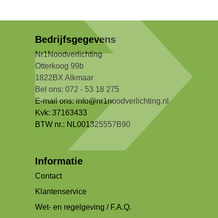
Bedrijfsgegevens
Nr1Noodverlichting
Otterkoog 99b
1822BX Alkmaar
Bel ons: 072 - 53 18 275
E-mail ons:
info@nr1noodverlichting.nl
Kvk: 37163433
BTW nr.: NL001325557B90
Informatie
Contact
Klantenservice
Wet- en regelgeving / F.A.Q.