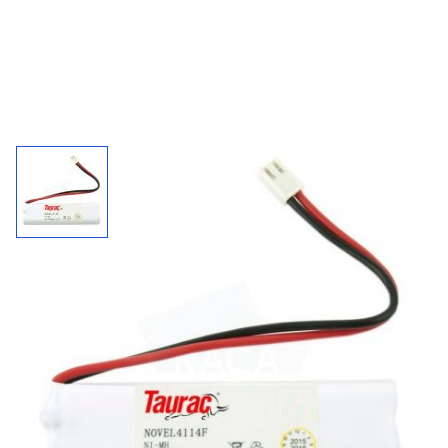
Accupack 4114F / 4,8 V - 1300 mAh
Inclusief draad en connector.
1300
4,8 V
NiMh
mAh