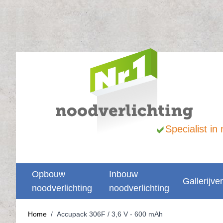
Ga naar de inhoud
Specialist i
Opbouw
Inbouw
Gallerijver
noodverlichting
noodverlichting
Home
/
Accupack 306F / 3,6 V - 600 mAh