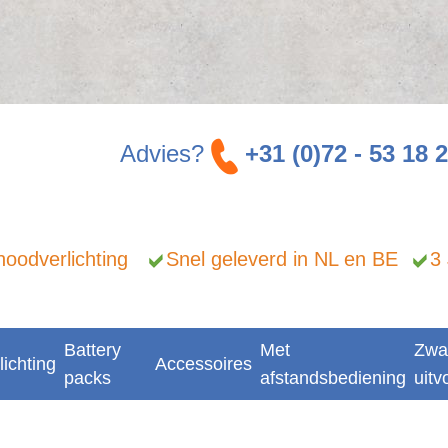
Advies?
+31 (0)72 - 53 18 
n noodverlichting
Snel geleverd in NL en BE
3
Battery
Met
Zwa
lichting
Accessoires
packs
afstandsbediening
uitv