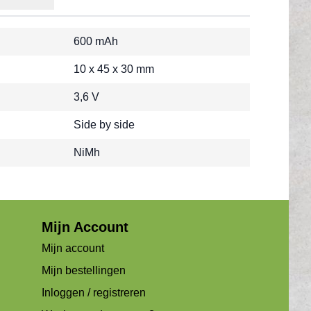
600 mAh
10 x 45 x 30 mm
3,6 V
Side by side
NiMh
Mijn Account
Mijn account
Mijn bestellingen
Inloggen / registreren