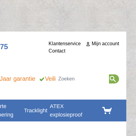
Klantenservice
Mijn account
275
Contact
Zoeken
 Jaar garantie
Veilig betalen
rte
ATEX
Winkelwagen
Tracklight
oering
explosieproof