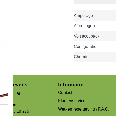
Amperage
Afmetingen
Volt accupack
Configuratie
Chemie
jfsgegevens
Informatie
verlichting
Contact
og 99b
Klantenservice
Alkmaar
Wet- en regelgeving / F.A.Q.
 072 - 53 18 275