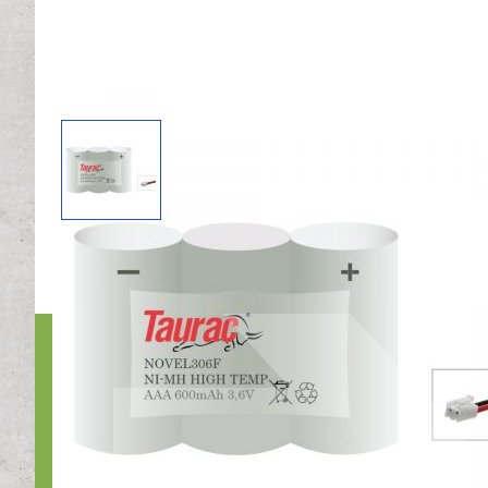
Bedri
Nr1Nood
Otterko
1822BX 
Bel ons: