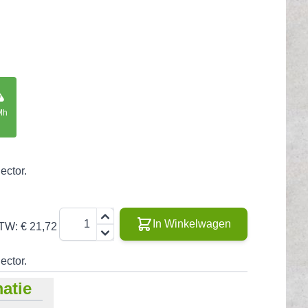
Mh
ector.
Aantal
In Winkelwagen
BTW:
€ 21,72
ector.
atie